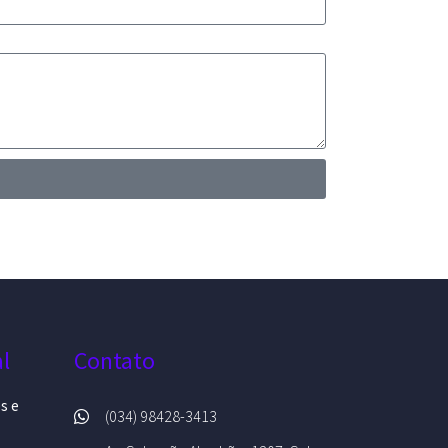
al
Contato
es e
(034) 98428-3413