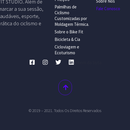
 FIT STUDIO. Além de
Sobre Nós
Palmilhas de
marcar a sua sessão,
Fale Conosco
Ciclismo
saudáveis, esporte,
Customizadas por
rática do ciclismo e
Moldagem Térmica.
Sobre o Bike Fit
Bicicleta & Cia
Cicloviagem e
Ecoturismo
Item da lista
© 2019 – 2021. Todos Os Direitos Reservados